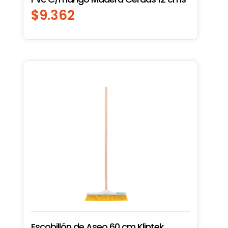
$
9.362
Escobillón de Aseo 60 cm Klintek