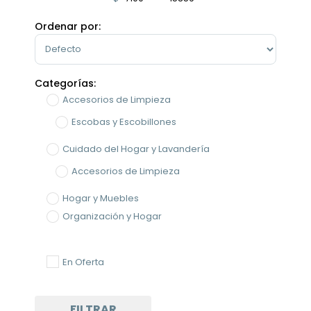
Minimum Price
Maximum Price
Ordenar por:
Sort Products
Categorías:
Accesorios de Limpieza
Escobas y Escobillones
Cuidado del Hogar y Lavandería
Accesorios de Limpieza
Hogar y Muebles
Organización y Hogar
Cuidado del Hogar y Lavandería
En Oferta
FILTRAR