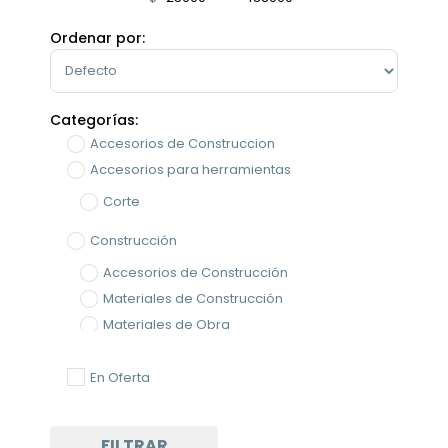
Minimum Price
Maximum Price
Ordenar por:
Sort Products
Categorías:
Accesorios de Construccion
Accesorios para herramientas
Corte
Construcción
Accesorios de Construcción
Materiales de Construcción
Materiales de Obra
Corte y Desbaste
En Oferta
Cortador de Ceramica
Herramientas
FILTRAR