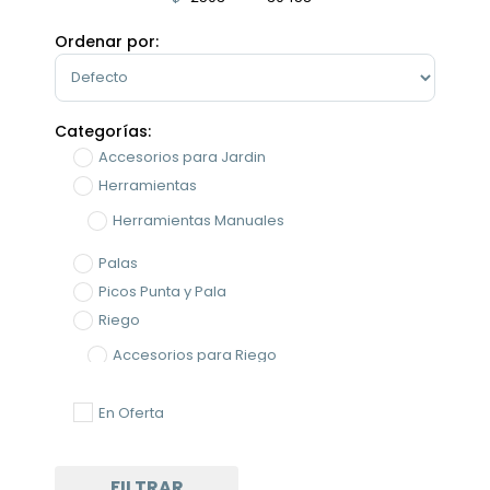
Minimum Price
Maximum Price
Ordenar por:
Sort Products
Categorías:
Accesorios para Jardin
Herramientas
Herramientas Manuales
Palas
Picos Punta y Pala
Riego
Accesorios para Riego
Riego
En Oferta
FILTRAR