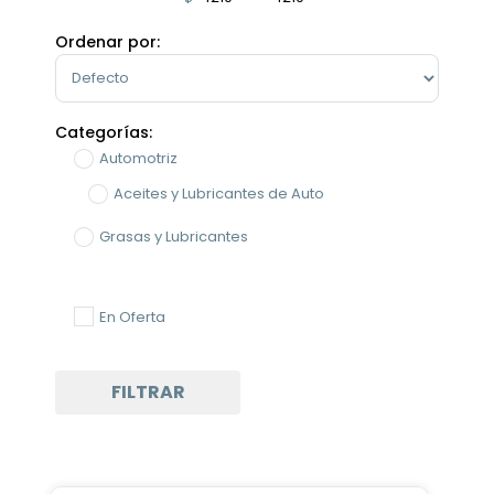
Minimum Price
Maximum Price
Ordenar por:
Sort Products
Categorías:
Automotriz
Aceites y Lubricantes de Auto
Grasas y Lubricantes
En Oferta
FILTRAR