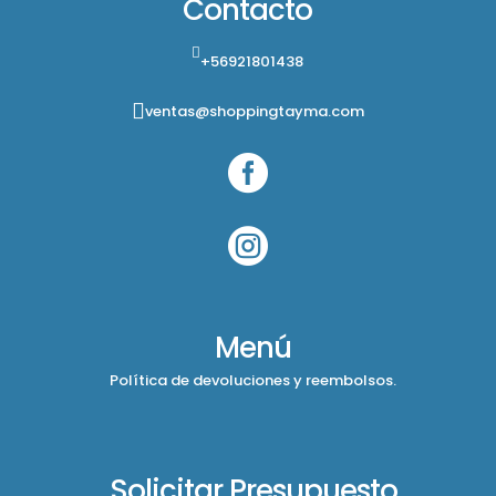
Contacto
+56921801438
ventas@shoppingtayma.com


Menú
Política de devoluciones y reembolsos.
Solicitar Presupuesto