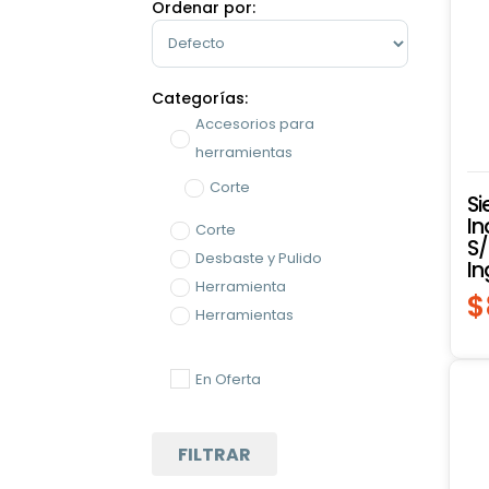
Ordenar por:
Sort Products
Categorías:
Accesorios para
herramientas
Corte
Si
I
Corte
S/
Desbaste y Pulido
In
Herramienta
$
Herramientas
Accesorios para
Herramientas
En Oferta
Herramientas Eléctricas
Corte
FILTRAR
Esmeriles