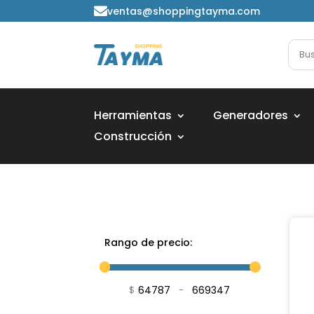
ventas@shoppingtayma.com

Herramientas
Generadores
Construcción
Rango de precio:
$
-
Minimum Price
Maximum Price