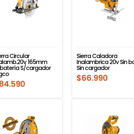
erra Circular
Sierra Caladora
nalamb.20v 165mm
Inalambrica 20v Sin b
batería S/cargador
Sin cargador
gco
$
66.990
84.590