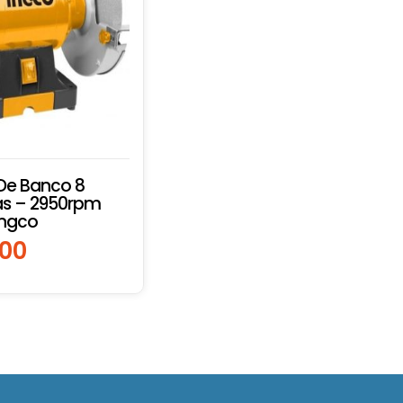
 De Banco 8
as – 2950rpm
Ingco
200