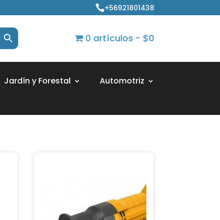
+56921801438

0 artículos
$0
Jardín y Forestal
Automotriz