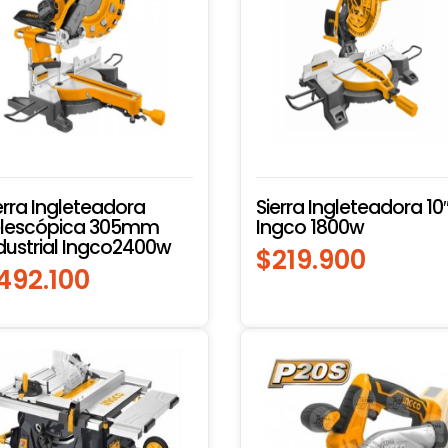
erra Ingleteadora
Sierra Ingleteadora 10
elescópica 305mm
Ingco 1800w
dustrial Ingco2400w
$
219.900
492.100