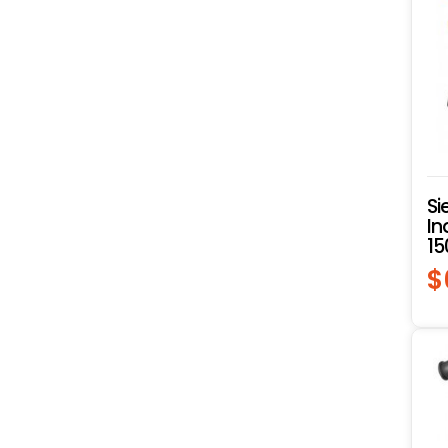
Si
In
15
$