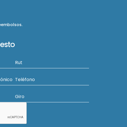
reembolsos.
uesto
Rut
rónico
Teléfono
Giro