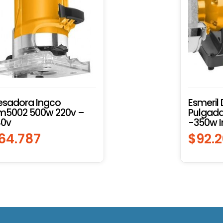
esadora Ingco
Esmeril
m5002 500w 220v –
Pulgad
40v
-350w 
64.787
$
92.