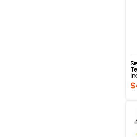
Esmeriles de Banco
Fresadoras
Sierras
Sierra Circular
Sierra de Banco
Lijado, desbaste y pulido
Si
T
In
Lijado
$
Sierra de Banco
Sierras
Sierras
Ingletadora
Sable