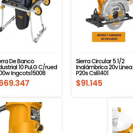
erra De Banco
Sierra Circular 5 1/2
dustrial 10 PuLG C/rued
Inalámbrica 20v Linea
00w Ingcots15008
P20s Csli1401
669.347
$
91.145