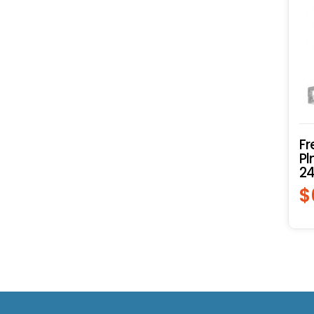
Fr
Pl
2
$