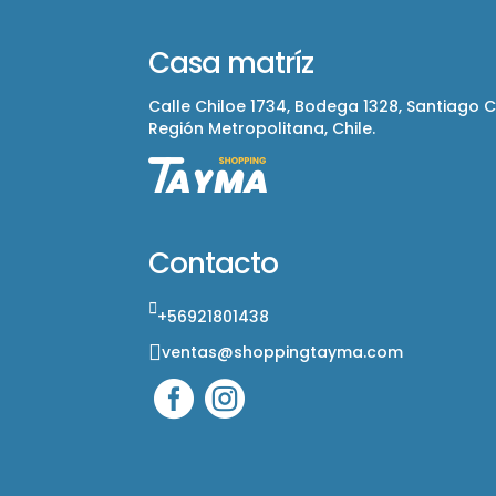
Casa matríz
Calle Chiloe 1734, Bodega 1328, Santiago 
Región Metropolitana, Chile.
Contacto
+56921801438
ventas@shoppingtayma.com

