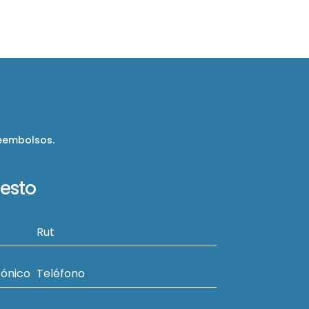
reembolsos.
uesto
Rut
rónico
Teléfono