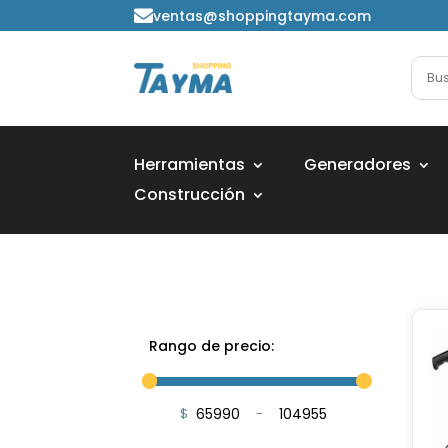
ventas@shoppingtayma.com

Herramientas
Generadores
Construcción
Rango de precio:
$
-
Minimum Price
Maximum Price