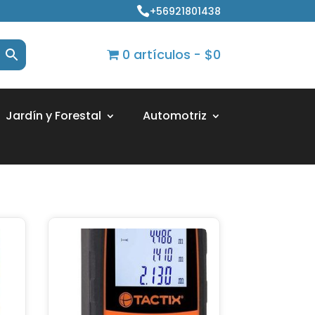
+56921801438

0 artículos
$0
Jardín y Forestal
Automotriz