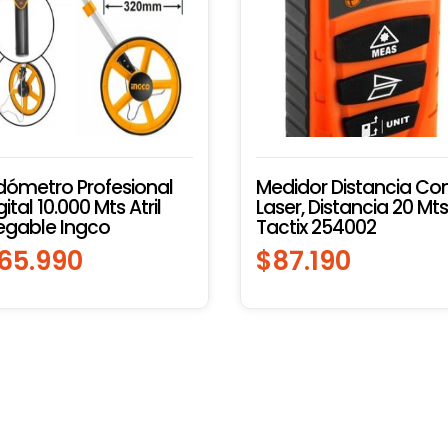
ómetro Profesional
Medidor Distancia Co
gital 10.000 Mts Atril
Laser, Distancia 20 Mts
egable Ingco
Tactix 254002
65.990
$
87.190