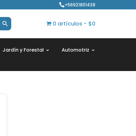
+56921801438

0 artículos
$0
Jardín y Forestal
Automotriz