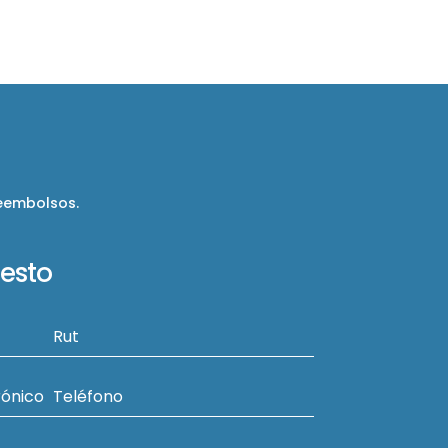
reembolsos.
uesto
Rut
rónico
Teléfono