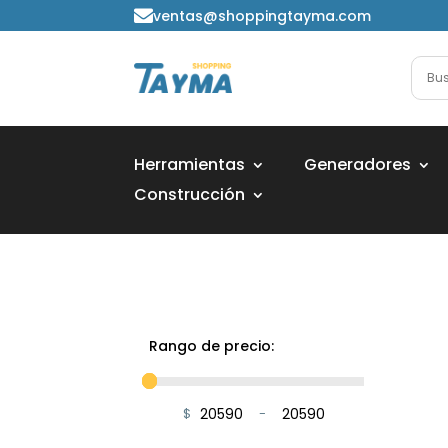
ventas@shoppingtayma.com

Herramientas
Generadores
Construcción
Rango de precio:
$
-
Minimum Price
Maximum Price