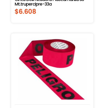
Mt.trupercipre-33a
$
6.608