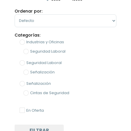
Minimum Price
Maximum Price
Ordenar por:
Sort Products
Categorías:
Industrias y Oficinas
Seguridad Laboral
Seguridad Laboral
Señalización
Señalización
Cintas de Seguridad
En Oferta
FILTRAR