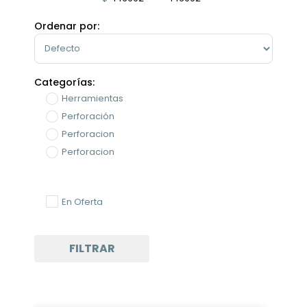
Minimum Price
Maximum Price
Ordenar por:
Sort Products
Categorías:
Herramientas
Perforación
Perforacion
Perforacion
En Oferta
FILTRAR