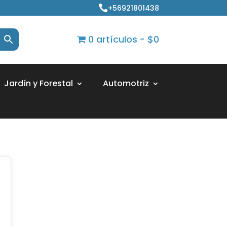
+56921801438

0 artículos
$0
Jardín y Forestal
Automotriz