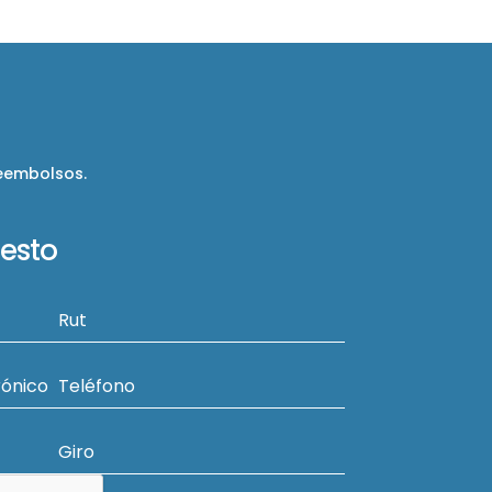
reembolsos.
uesto
Rut
rónico
Teléfono
Giro