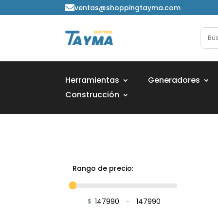
ventas@shoppingtayma.com

Herramientas
Generadores
Construcción
Rango de precio:
$
-
Minimum Price
Maximum Price