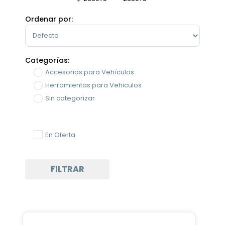
Minimum Price
Maximum Price
Ordenar por:
Sort Products
Categorías:
Accesorios para Vehículos
Herramientas para Vehiculos
Sin categorizar
En Oferta
FILTRAR