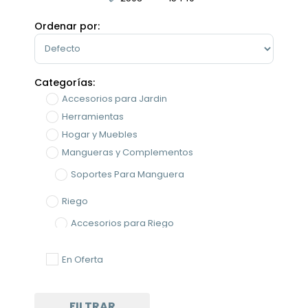
Minimum Price
Maximum Price
Ordenar por:
Sort Products
Categorías:
Accesorios para Jardin
Herramientas
Hogar y Muebles
Mangueras y Complementos
Soportes Para Manguera
Riego
Accesorios para Riego
Mangueras y Complementos
En Oferta
Riego
FILTRAR