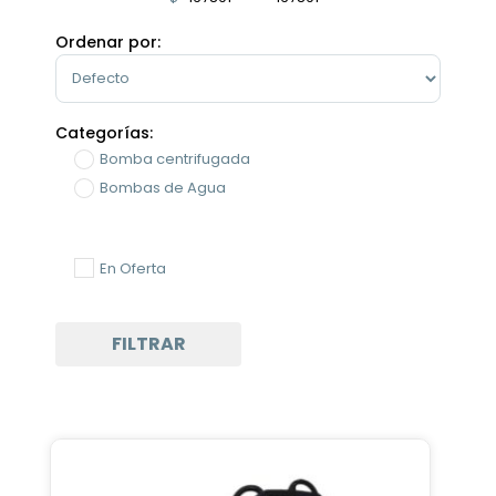
Minimum Price
Maximum Price
Ordenar por:
Sort Products
Categorías:
Bomba centrifugada
Bombas de Agua
En Oferta
FILTRAR