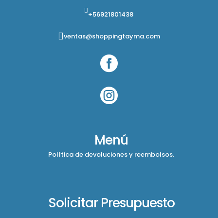
+56921801438
ventas@shoppingtayma.com


Menú
Política de devoluciones y reembolsos.
Solicitar Presupuesto