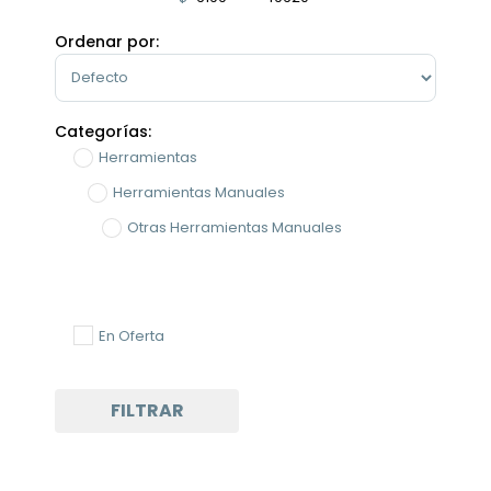
Minimum Price
Maximum Price
Ordenar por:
Sort Products
Categorías:
Herramientas
Herramientas Manuales
Otras Herramientas Manuales
En Oferta
FILTRAR