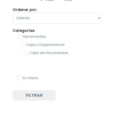
Minimum Price
Maximum Price
Ordenar por:
Sort Products
Categorías:
Herramientas
Cajas y Organizadores
Cajas de Herramientas
En Oferta
FILTRAR