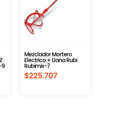
Mezclador Mortero
Z
Electrico + Llana Rubi
-9
Rubimix-7
$
225.707