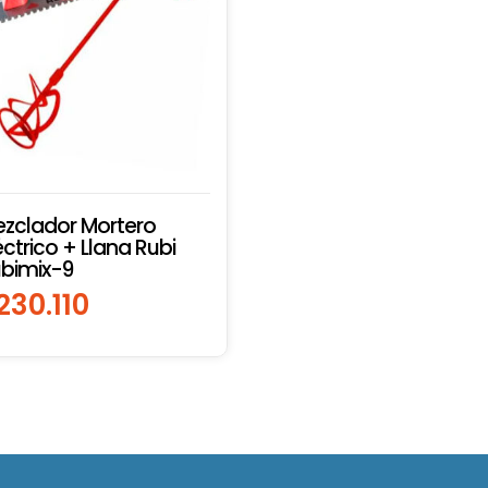
zclador Mortero
éctrico + Llana Rubi
bimix-9
230.110