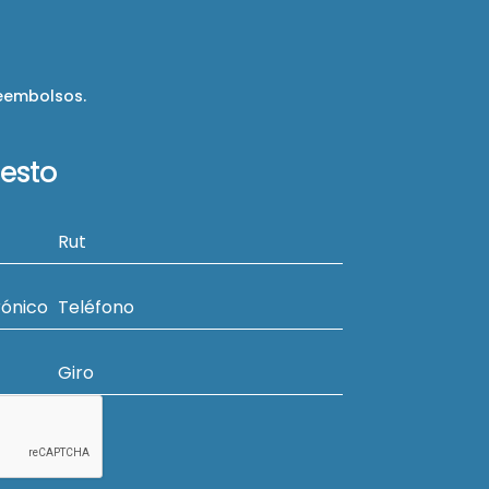
reembolsos.
uesto
Rut
rónico
Teléfono
Giro