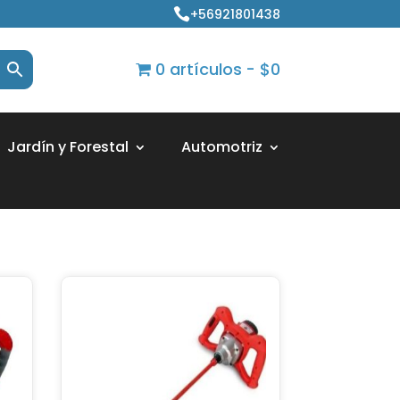
+56921801438

0 artículos
$0
Jardín y Forestal
Automotriz