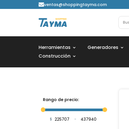
ventas@shoppingtayma.com

Herramientas
Generadores
Construcción
Rango de precio:
$
-
Minimum Price
Maximum Price