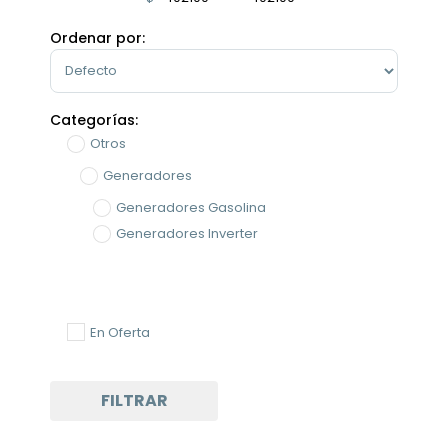
Minimum Price
Maximum Price
Ordenar por:
Sort Products
Categorías:
Otros
Generadores
Generadores Gasolina
Generadores Inverter
En Oferta
FILTRAR