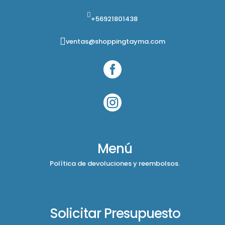
+56921801438
ventas@shoppingtayma.com


Menú
Política de devoluciones y reembolsos.
Solicitar Presupuesto