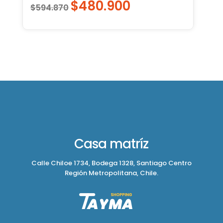
$
480.900
El
El
$
594.870
precio
precio
original
actual
era:
es:
$594.870.
$480.900.
Casa matríz
Calle Chiloe 1734, Bodega 1328, Santiago Centro
Región Metropolitana, Chile.