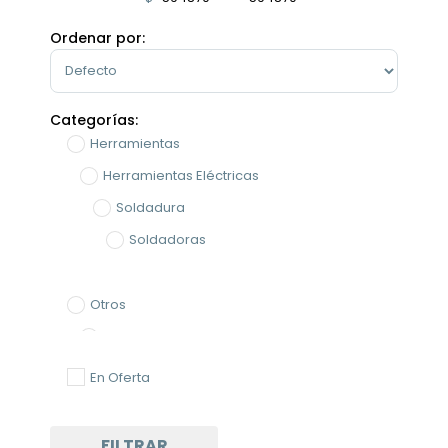
Minimum Price
Maximum Price
Ordenar por:
Sort Products
Categorías:
Herramientas
Herramientas Eléctricas
Soldadura
Soldadoras
Otros
Generadores
Generadores
En Oferta
Generadores Inverter
FILTRAR