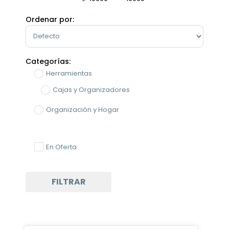
Minimum Price
Maximum Price
Ordenar por:
Sort Products
Categorías:
Herramientas
Cajas y Organizadores
Organización y Hogar
En Oferta
FILTRAR