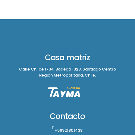
$399.900.
$308.900.
Casa matríz
Calle Chiloe 1734, Bodega 1328, Santiago Centro
Región Metropolitana, Chile.
Contacto
+56921801438