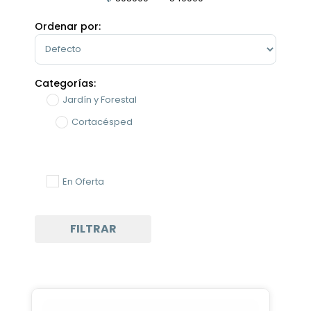
Minimum Price
Maximum Price
Ordenar por:
Sort Products
Categorías:
Jardín y Forestal
Cortacésped
En Oferta
FILTRAR