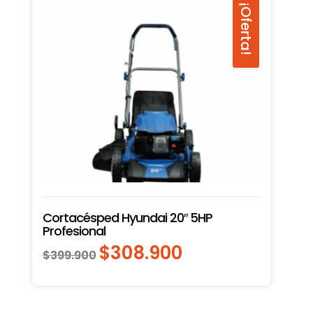
¡Oferta!
Cortacésped Hyundai 20″ 5HP
Profesional
$
308.900
El
El
$
399.900
precio
precio
original
actual
era:
es: