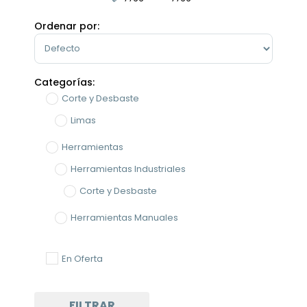
Minimum Price
Maximum Price
Ordenar por:
Sort Products
Categorías:
Corte y Desbaste
Limas
Herramientas
Herramientas Industriales
Corte y Desbaste
Herramientas Manuales
En Oferta
FILTRAR