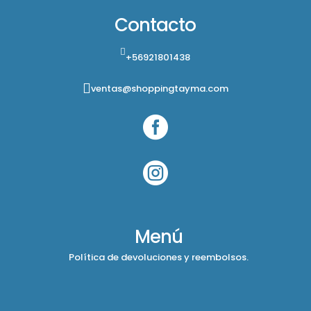
Contacto
+56921801438
ventas@shoppingtayma.com


Menú
Política de devoluciones y reembolsos.