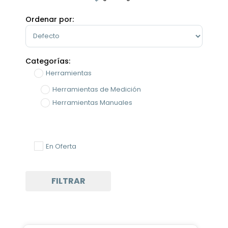
Minimum Price
Maximum Price
Ordenar por:
Sort Products
Categorías:
Herramientas
Herramientas de Medición
Herramientas Manuales
En Oferta
FILTRAR