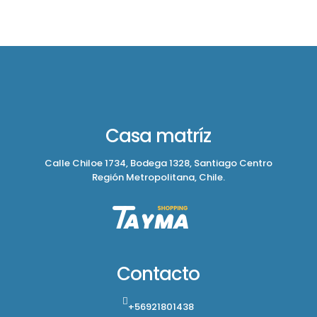
$459.900.
$335.900.
Casa matríz
Calle Chiloe 1734, Bodega 1328, Santiago Centro
Región Metropolitana, Chile.
Contacto
+56921801438