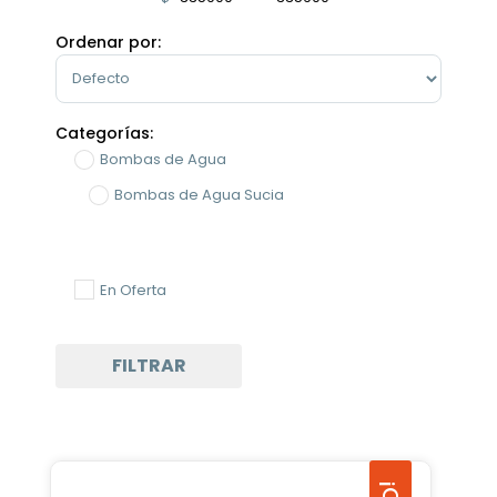
Minimum Price
Maximum Price
Ordenar por:
Sort Products
Categorías:
Bombas de Agua
Bombas de Agua Sucia
En Oferta
FILTRAR