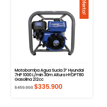
¡Oferta!
Motobomba Agua Sucia 3” Hyundai
7HP 1000 L/min 30m Altura HYDPT80
Gasolina 212cc
$
335.900
El
El
$
459.900
precio
precio
original
actual
era:
es: