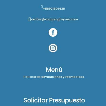
+56921801438
ventas@shoppingtayma.com


Menú
Política de devoluciones y reembolsos.
Solicitar Presupuesto