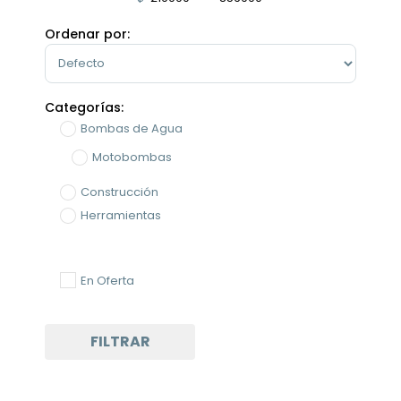
Minimum Price
Maximum Price
Ordenar por:
Sort Products
Categorías:
Bombas de Agua
Motobombas
Construcción
Herramientas
En Oferta
FILTRAR