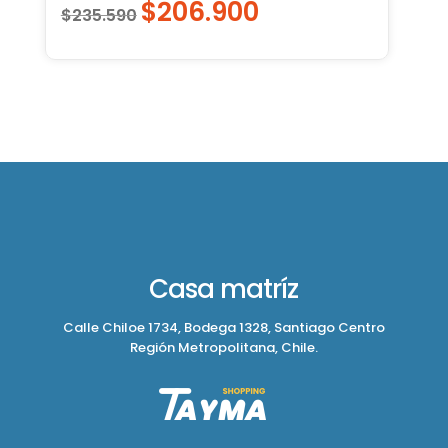
$
206.900
El
El
$
235.590
precio
precio
original
actual
era:
es:
$235.590.
$206.900.
Casa matríz
Calle Chiloe 1734, Bodega 1328, Santiago Centro
Región Metropolitana, Chile.