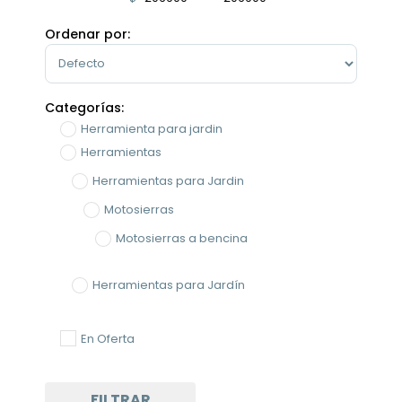
Minimum Price
Maximum Price
Ordenar por:
Sort Products
Categorías:
Herramienta para jardin
Herramientas
Herramientas para Jardin
Motosierras
Motosierras a bencina
Herramientas para Jardín
Maquinaria agrícola y de jardín
En Oferta
FILTRAR