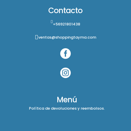
Contacto
+56921801438
ventas@shoppingtayma.com


Menú
Política de devoluciones y reembolsos.