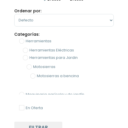
Minimum Price
Maximum Price
Ordenar por:
Sort Products
Categorías:
Herramientas
Herramientas Eléctricas
Herramientas para Jardin
Motosierras
Motosierras a bencina
Maquinaria agrícola y de jardín
En Oferta
FILTRAR