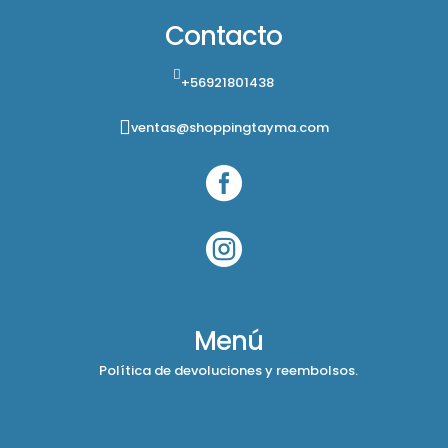
Contacto
+56921801438
ventas@shoppingtayma.com


Menú
Política de devoluciones y reembolsos.