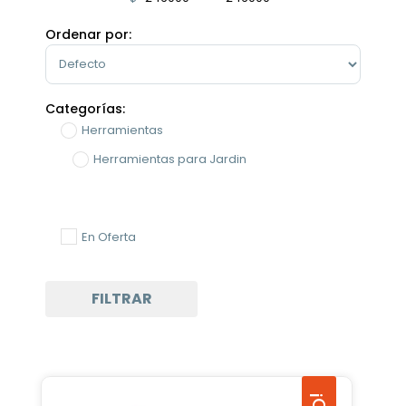
Minimum Price
Maximum Price
Ordenar por:
Sort Products
Categorías:
Herramientas
Herramientas para Jardin
En Oferta
FILTRAR