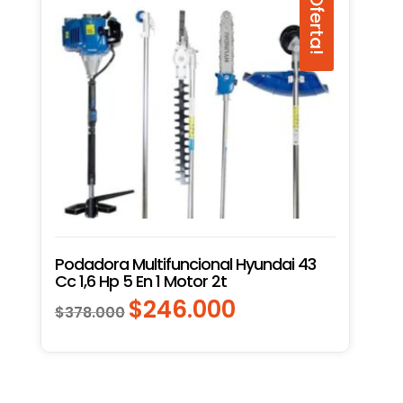
¡Oferta!
Podadora Multifuncional Hyundai 43
Cc 1,6 Hp 5 En 1 Motor 2t
$
246.000
El
El
$
378.000
precio
precio
original
actual
era:
es:
$378.000.
$246.000.