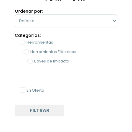
Minimum Price
Maximum Price
Ordenar por:
Sort Products
Categorías:
Herramientas
Herramientas Eléctricas
Llaves de Impacto
En Oferta
FILTRAR