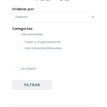
Minimum Price
Maximum Price
Ordenar por:
Sort Products
Categorías:
Herramientas
Cajas y Organizadores
Herramientas Manuales
En Oferta
FILTRAR