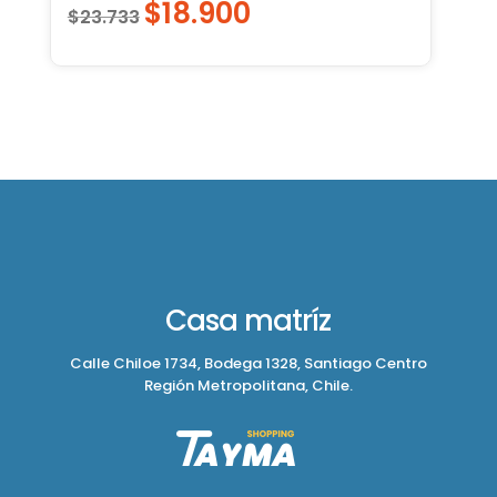
$
18.900
El
El
$
23.733
precio
precio
original
actual
era:
es:
$23.733.
$18.900.
Casa matríz
Calle Chiloe 1734, Bodega 1328, Santiago Centro
Región Metropolitana, Chile.