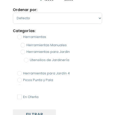
Minimum Price
Maximum Price
Ordenar por:
Sort Products
Categorías:
Herramientas
Herramientas Manuales
Herramientas para Jardin
Utensilios de Jardinería
Herramientas para Jardín 4
Picos Punta y Pala
Utensilios de Jardinería
Palas
En Oferta
FILTRAR