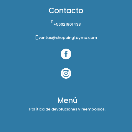
Contacto
+56921801438
ventas@shoppingtayma.com


Menú
Política de devoluciones y reembolsos.