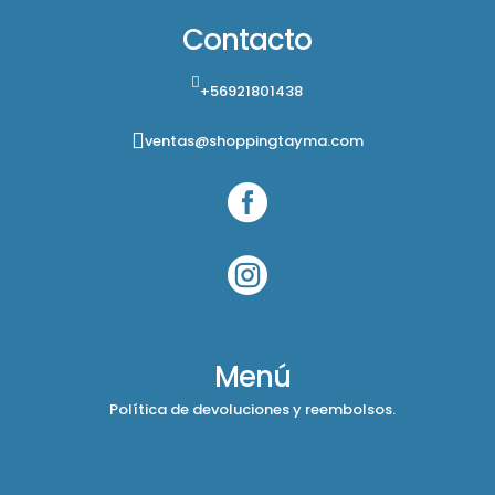
Contacto
+56921801438
ventas@shoppingtayma.com


Menú
Política de devoluciones y reembolsos.