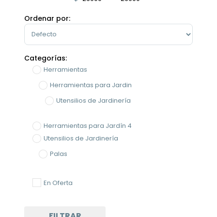
Minimum Price
Maximum Price
Ordenar por:
Sort Products
Categorías:
Herramientas
Herramientas para Jardin
Utensilios de Jardinería
Herramientas para Jardín 4
Utensilios de Jardinería
Palas
En Oferta
FILTRAR