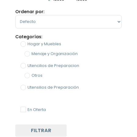
Minimum Price
Maximum Price
Ordenar por:
Sort Products
Categorías:
Hogar y Muebles
Menaje y Organización
Utencilios de Preparacion
Otros
Utensilios de Preparación
En Oferta
FILTRAR