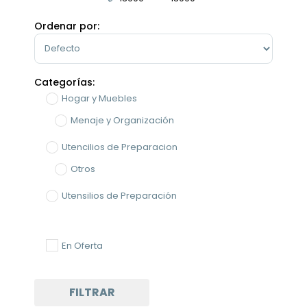
Minimum Price
Maximum Price
Ordenar por:
Sort Products
Categorías:
Hogar y Muebles
Menaje y Organización
Utencilios de Preparacion
Otros
Utensilios de Preparación
En Oferta
FILTRAR