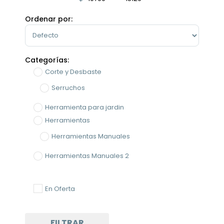
Minimum Price
Maximum Price
Ordenar por:
Sort Products
Categorías:
Corte y Desbaste
Serruchos
Herramienta para jardin
Herramientas
Herramientas Manuales
Herramientas Manuales 2
Certe y Desvasta
En Oferta
Serruchos
FILTRAR