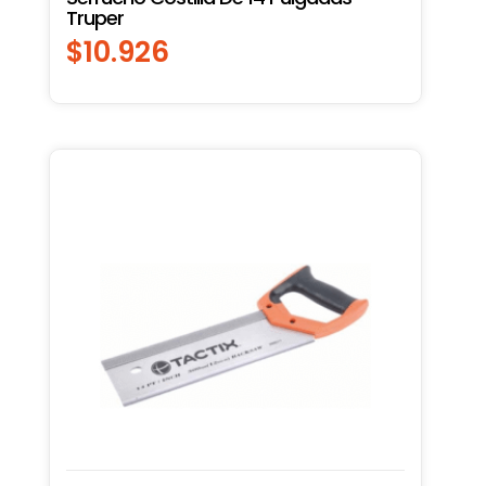
Truper
$
10.926