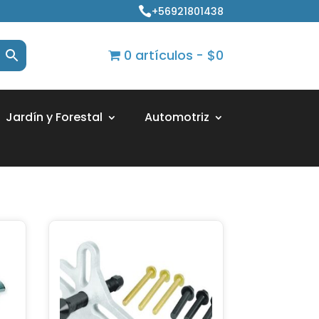
+56921801438

0 artículos
$0
Jardín y Forestal
Automotriz