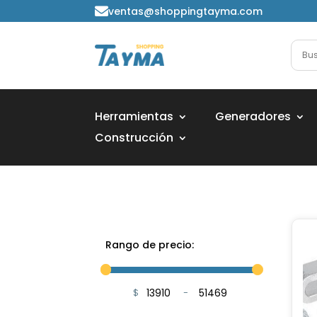
ventas@shoppingtayma.com

Herramientas
Generadores
Construcción
Rango de precio:
$
-
Minimum Price
Maximum Price