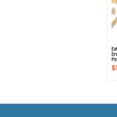
Ex
En
Pz
$