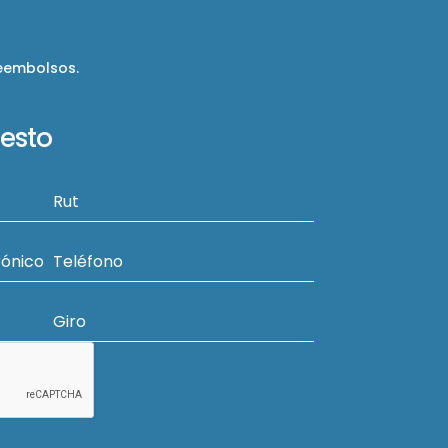
reembolsos.
uesto
Rut
rónico
Teléfono
Giro