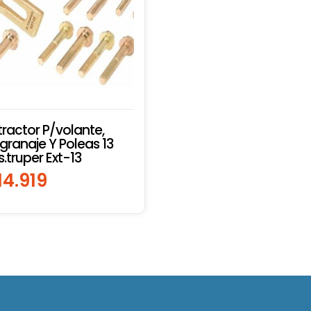
tractor P/volante,
granaje Y Poleas 13
s.truper Ext-13
14.919