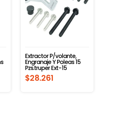
Extractor P/volante,
ms
Engranaje Y Poleas 15
Pzs.truper Ext-15
$
28.261