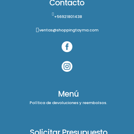
Contacto
+56921801438
ventas@shoppingtayma.com


Menú
Política de devoluciones y reembolsos.
Solicitar Presupuesto