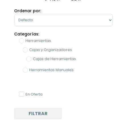
Minimum Price
Maximum Price
Ordenar por:
Sort Products
Categorías:
Herramientas
Cajas y Organizadores
Cajas de Herramientas
Herramientas Manuales
En Oferta
FILTRAR