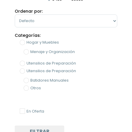
Minimum Price
Maximum Price
Ordenar por:
Sort Products
Categorías:
Hogar y Muebles
Menaje y Organización
Utensilios de Preparación
Utensilios de Preparación
Batidores Manuales
Otros
En Oferta
FILTRAR