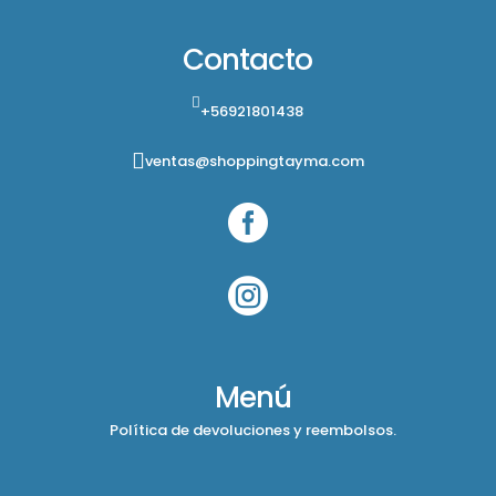
Contacto
+56921801438
ventas@shoppingtayma.com


Menú
Política de devoluciones y reembolsos.