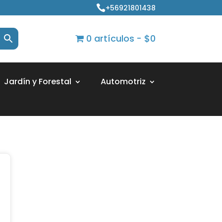
+56921801438

0 artículos
$0
Jardín y Forestal
Automotriz