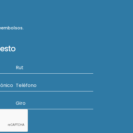
reembolsos.
uesto
Rut
rónico
Teléfono
Giro