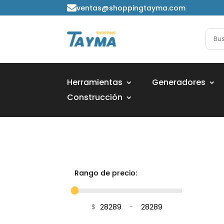
ventas@shoppingtayma.com

Herramientas
Generadores
Construcción
Rango de precio:
$
-
Minimum Price
Maximum Price