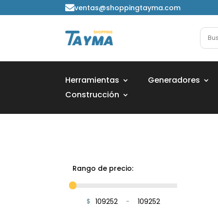
ventas@shoppingtayma.com

Herramientas
Generadores
Construcción
Rango de precio:
$
-
Minimum Price
Maximum Price