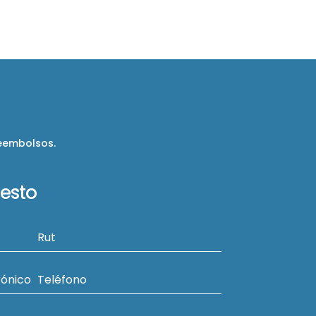
reembolsos.
uesto
Rut
rónico
Teléfono