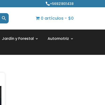
+56921801438

0 artículos
$0
Jardín y Forestal
Automotriz