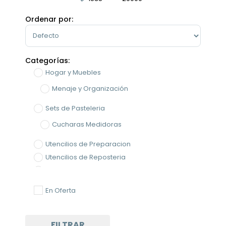
Minimum Price
Maximum Price
Ordenar por:
Sort Products
Categorías:
Hogar y Muebles
Menaje y Organización
Sets de Pasteleria
Cucharas Medidoras
Utencilios de Preparacion
Utencilios de Reposteria
Utencilios de Reposteria
Sets de Pasteleria
En Oferta
Utensilios de Preparación
Batidores Manuales
FILTRAR