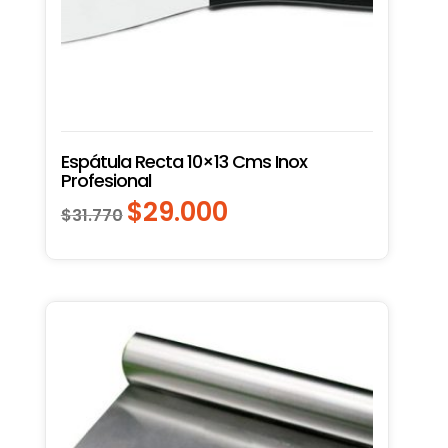
Espátula Recta 10×13 Cms Inox
Profesional
$
29.000
El
El
$
31.770
precio
precio
original
actual
era:
es:
$31.770.
$29.000.