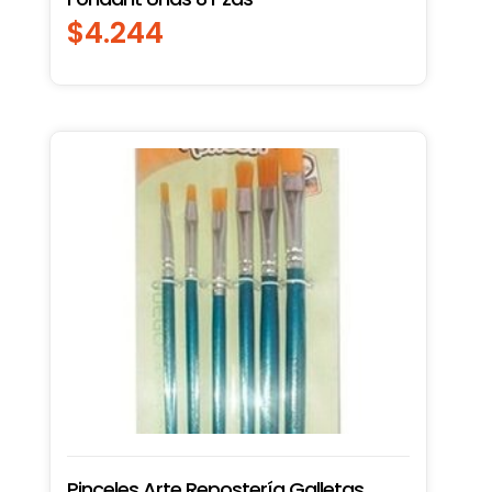
$
4.244
Pinceles Arte Repostería Galletas