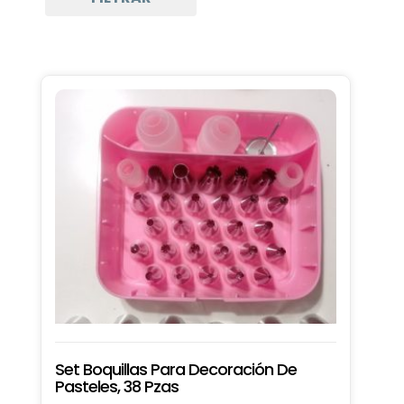
Pinceles para Cocina
Utensilios de Preparación
Utensilios de Repostería
Boquillas Pasteleras
Mangas Pasteleras
Palas y Espátulas
Set de Pastelería
Utensilios de Repostería
Set Boquillas Para Decoración De
Pasteles, 38 Pzas