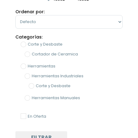
Minimum Price
Maximum Price
Ordenar por:
Sort Products
Categorías:
Corte y Desbaste
Cortador de Ceramica
Herramientas
Herramientas Industriales
Corte y Desbaste
Herramientas Manuales
En Oferta
FILTRAR