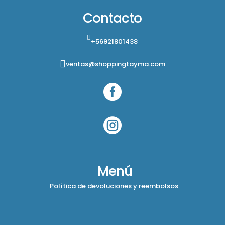
Contacto
+56921801438
ventas@shoppingtayma.com


Menú
Política de devoluciones y reembolsos.