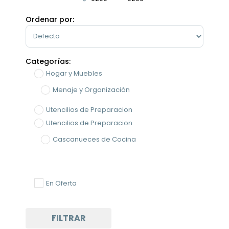
Minimum Price
Maximum Price
Ordenar por:
Sort Products
Categorías:
Hogar y Muebles
Menaje y Organización
Utencilios de Preparacion
Utencilios de Preparacion
Cascanueces de Cocina
En Oferta
FILTRAR