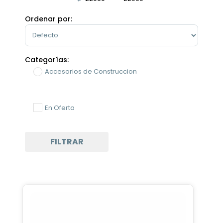
Minimum Price
Maximum Price
Ordenar por:
Sort Products
Categorías:
Accesorios de Construccion
En Oferta
FILTRAR