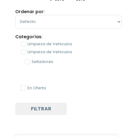
Minimum Price
Maximum Price
Ordenar por:
Sort Products
Categorías:
Limpieza de Vehiculos
Limpieza de Vehiculos
Selladores
En Oferta
FILTRAR