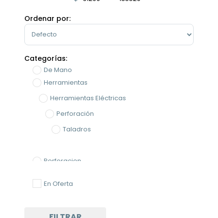
Minimum Price
Maximum Price
Ordenar por:
Sort Products
Categorías:
De Mano
Herramientas
Herramientas Eléctricas
Perforación
Taladros
Perforacion
En Oferta
FILTRAR