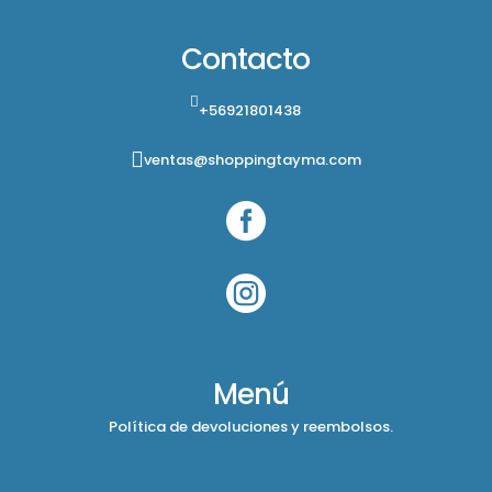
Contacto
+56921801438
ventas@shoppingtayma.com


Menú
Política de devoluciones y reembolsos.