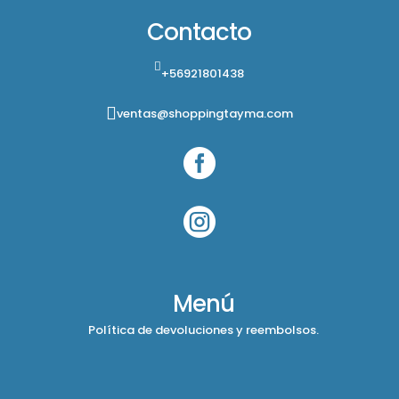
Contacto
+56921801438
ventas@shoppingtayma.com


Menú
Política de devoluciones y reembolsos.