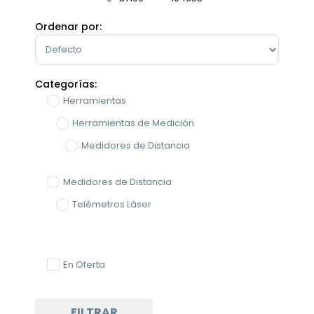
Minimum Price
Maximum Price
Ordenar por:
Sort Products
Categorías:
Herramientas
Herramientas de Medición
Medidores de Distancia
Medidores de Distancia
Telémetros Láser
En Oferta
FILTRAR