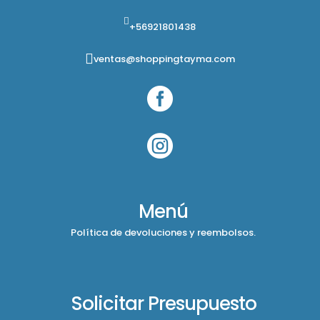
+56921801438
ventas@shoppingtayma.com


Menú
Política de devoluciones y reembolsos.
Solicitar Presupuesto