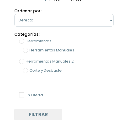
Minimum Price
Maximum Price
Ordenar por:
Sort Products
Categorías:
Herramientas
Herramientas Manuales
Herramientas Manuales 2
Corte y Desbaste
En Oferta
FILTRAR