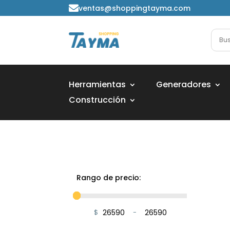
ventas@shoppingtayma.com

Herramientas
Generadores
Construcción
Rango de precio:
$
-
Minimum Price
Maximum Price