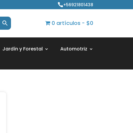
+56921801438

0 artículos
$0
Jardín y Forestal
Automotriz