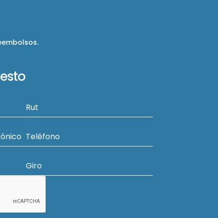
reembolsos.
uesto
Rut
rónico
Teléfono
Giro